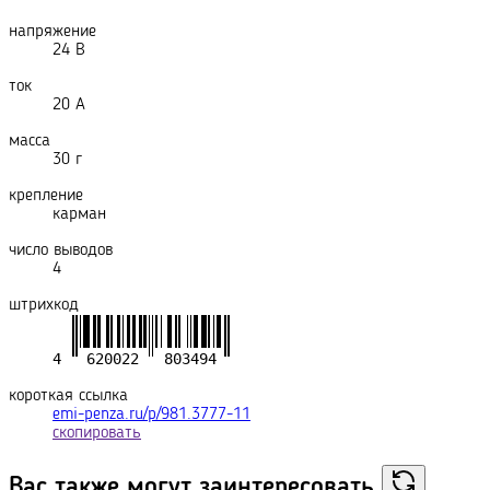
напряжение
24 В
ток
20 А
масса
30 г
крепление
карман
число выводов
4
штрихкод
короткая ссылка
emi-penza.ru/p/981.3777-11
скопировать
Вас также могут
заинтересовать