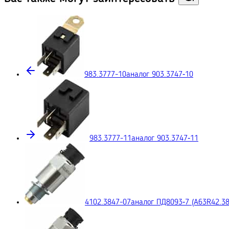
983.3777-10
аналог 903.3747‑10
983.3777-11
аналог 903.3747‑11
4102.3847-07
аналог ПД8093‑7 (A63R42.38