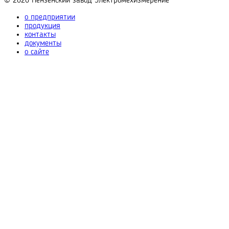
© 2026
Пензенский завод
Электромехизмерение
о предприятии
продукция
контакты
документы
о сайте