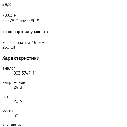
с НДС
70,03
₽
≈
0,78
€
или
0,90
$
транспортная упаковка
коробка малая-165мм
250 шт.
Характеристики
аналог
903.3747-11
напряжение
24 В
ток
20 А
масса
30 г
крепление