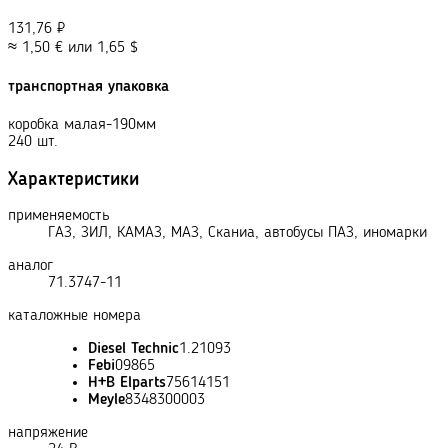
131,76
₽
≈
1,50
€
или
1,65
$
транспортная упаковка
коробка малая-190мм
240 шт.
Характеристики
применяемость
ГАЗ, ЗИЛ, КАМАЗ, МАЗ, Сканиа, автобусы ПАЗ, иномарки
аналог
71.3747-11
каталожные номера
Diesel Technic
1.21093
Febi
09865
H+B Elparts
75614151
Meyle
8348300003
напряжение