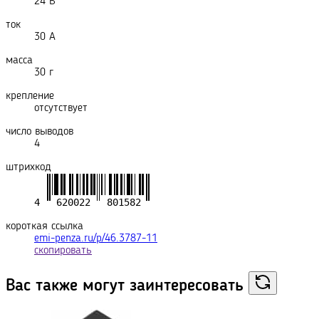
24 В
ток
30 А
масса
30 г
крепление
отсутствует
число выводов
4
штрихкод
короткая ссылка
emi-penza.ru/p/46.3787-11
скопировать
Вас также могут
заинтересовать