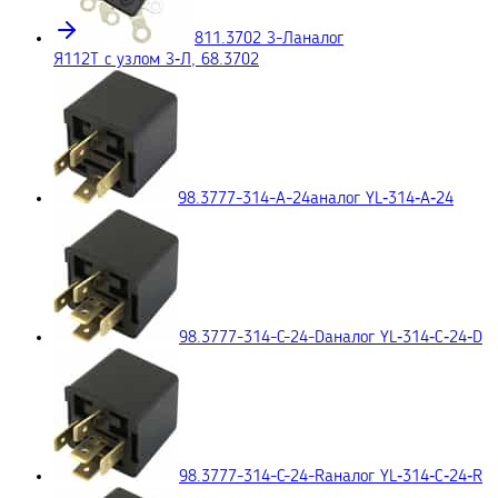
811.3702 З-Л
аналог
Я112Т с узлом З‑Л, 68.3702
98.3777-314-A-24
аналог YL‑314‑A‑24
98.3777-314-C-24-D
аналог YL‑314‑C‑24‑D
98.3777-314-C-24-R
аналог YL‑314‑C‑24‑R