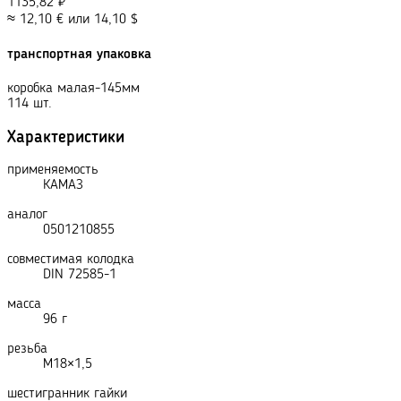
1135,82
₽
≈
12,10
€
или
14,10
$
транспортная упаковка
коробка малая-145мм
114 шт.
Характеристики
применяемость
КАМАЗ
аналог
0501210855
совместимая колодка
DIN 72585-1
масса
96 г
резьба
М18×1,5
шестигранник гайки