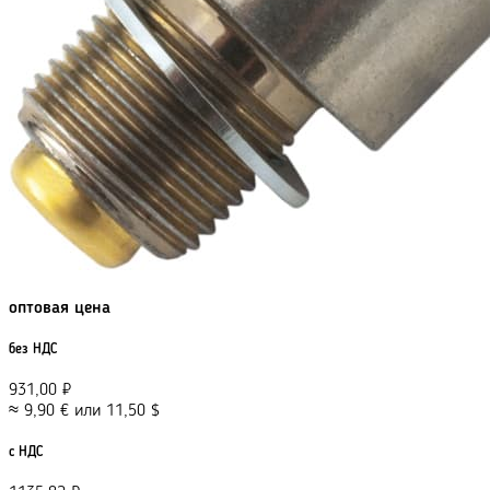
оптовая цена
без НДС
931,00
₽
≈
9,90
€
или
11,50
$
с НДС