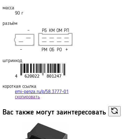
масса
90 г
разъём
−
РБ
КМ
ОМ
РП
−
РМ
ОБ
РО
+
штрихкод
короткая ссылка
emi-penza.ru/p/58.3777-01
скопировать
Вас также могут
заинтересовать