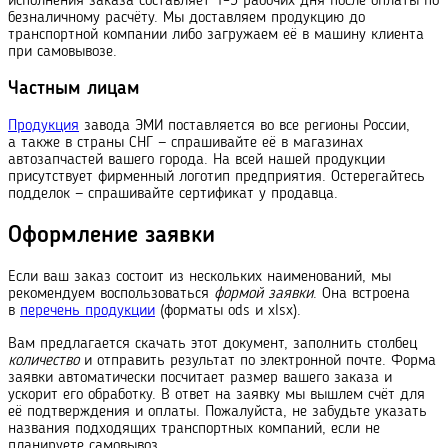
исполнения заказа составляет 1–3 рабочих дня после оплаты по
безналичному расчёту. Мы доставляем продукцию до
транспортной компании либо загружаем её в машину клиента
при самовывозе.
Частным лицам
Продукция
завода ЭМИ поставляется во все регионы России,
а также в страны СНГ — спрашивайте её в магазинах
автозапчастей вашего города. На всей нашей продукции
присутствует фирменный логотип предприятия. Остерегайтесь
подделок — спрашивайте сертификат у продавца.
Оформление заявки
Если ваш заказ состоит из нескольких наименований, мы
рекомендуем воспользоваться
формой заявки
. Она встроена
в
перечень продукции
(форматы ods и xlsx).
Вам предлагается скачать этот документ, заполнить столбец
количество
и отправить результат по электронной почте. Форма
заявки автоматически посчитает размер вашего заказа и
ускорит его обработку. В ответ на заявку мы вышлем счёт для
её подтверждения и оплаты. Пожалуйста, не забудьте указать
названия подходящих транс
порт
ных компаний, если не
планируете самовывоз.