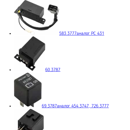
583.3777
аналог РС 431
60.3787
69.3787
аналог 454.3747, 726.3777