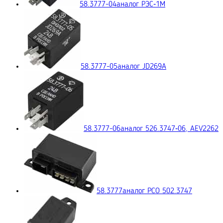
58.3777-04
аналог РЭС‑1М
58.3777-05
аналог JD269A
58.3777-06
аналог 526.3747‑06, AEV2262
58.3777
аналог РСО 502.3747