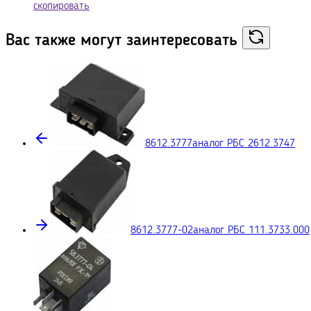
скопировать
Вас также могут
заинтересовать
8612.3777
аналог РБС 2612.3747
8612.3777-02
аналог РБС 111.3733.000