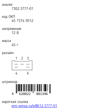
аналог
7302.3777-01
код ОКП
45 7374 9512
напряжение
12 В
масса
45 г
разъём
1
2
3
4
6
штрихкод
короткая ссылка
emi-penza.ru/p/8612.3777-01