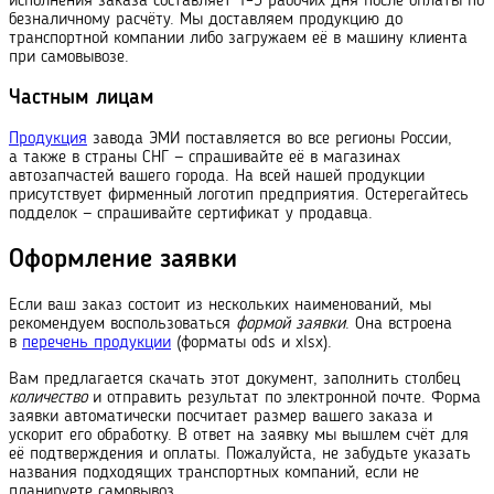
исполнения заказа составляет 1–3 рабочих дня после оплаты по
безналичному расчёту. Мы доставляем продукцию до
транспортной компании либо загружаем её в машину клиента
при самовывозе.
Частным лицам
Продукция
завода ЭМИ поставляется во все регионы России,
а также в страны СНГ — спрашивайте её в магазинах
автозапчастей вашего города. На всей нашей продукции
присутствует фирменный логотип предприятия. Остерегайтесь
подделок — спрашивайте сертификат у продавца.
Оформление заявки
Если ваш заказ состоит из нескольких наименований, мы
рекомендуем воспользоваться
формой заявки
. Она встроена
в
перечень продукции
(форматы ods и xlsx).
Вам предлагается скачать этот документ, заполнить столбец
количество
и отправить результат по электронной почте. Форма
заявки автоматически посчитает размер вашего заказа и
ускорит его обработку. В ответ на заявку мы вышлем счёт для
её подтверждения и оплаты. Пожалуйста, не забудьте указать
названия подходящих транс
порт
ных компаний, если не
планируете самовывоз.