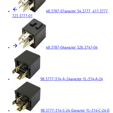
48.3787-01
аналог 54.3777, 411.3777,
723.3777‑01
48.3787-04
аналог 526.3747‑04
98.3777-314-A-24
аналог YL‑314‑A‑24
98.3777-314-C-24-D
аналог YL‑314‑C‑24‑D