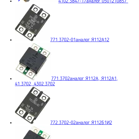
4102.3847-17
аналог 0501210857
771.3702-01
аналог Я112А12
771.3702
аналог Я112А, Я112А1,
41.3702, 4302.3702
772.3702-02
аналог Я112Б1И2