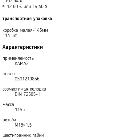
1167,54
₽
≈
12,60
€
или
14,40
$
транспортная упаковка
коробка малая-145мм
114 шт.
Характеристики
применяемость
КАМАЗ
аналог
0501210856
совместимая колодка
DIN 72585-1
масса
115 г
резьба
М18×1,5
шестигранник гайки